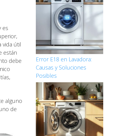
y es
perior,
vida útil
e están
Error E18 en Lavadora:
ento debe
Causas y Soluciones
nico
Posibles
tías,
te alguno
 uno de