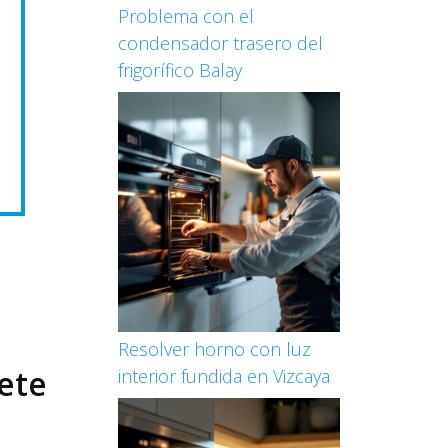
Problema con el
condensador trasero del
frigorífico Balay
Resolver horno con luz
ete
interior fundida en Vizcaya