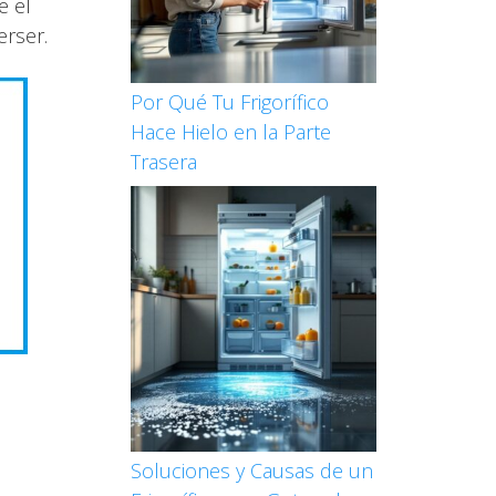
e el
erser.
Por Qué Tu Frigorífico
Hace Hielo en la Parte
Trasera
Soluciones y Causas de un