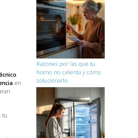
Razones por las que tu
horno no calienta y cómo
técnico
solucionarlo
encia
en
aran
 tu