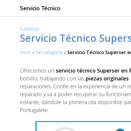
S
Servicio Técnico
a
l
t
SUPERSER
a
Servicio Técnico Super
r
a
Inicio
»
Sin categoría
»
Servicio Técnico Superser 
l
c
o
Ofrecemos un
servicio técnico Superser en 
n
bolsillo, trabajando con las
piezas originales
t
reparaciones. Confíe en la experiencia de un r
e
reparado y va a poder recuperar su funciona
n
i
instante, dándole la primera cita disponible 
d
Portugalete.
o