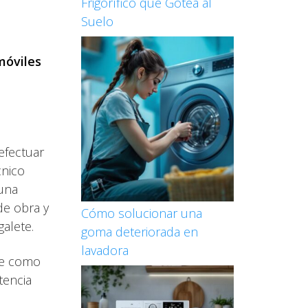
Frigorífico que Gotea al
Suelo
móviles
efectuar
cnico
una
de obra y
Cómo solucionar una
galete.
goma deteriorada en
lavadora
de como
tencia