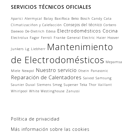
SERVICIOS TÉCNICOS OFICIALES
Aparici
Atermycal
Balay
BaxiRoca
Beko
Bosch
Candy
Cata
Consejos del técnico
Climatizaciñon y Calefacción
Corbero
Electrodomésticos Cocina
Daewoo
De-Dietrich
Edesa
Electrolux
Fagor
Ferroli
Franke
General Electric
Haier
Hoover
Mantenimiento
Junkers
Lg
Liebherr
de Electrodomésticos
Mepamsa
Nuestro servicio
Miele
Newpol
Otsein
Panasonic
Reparación de Calentadores
Saivod
Samsung
Saunier Duval
Siemens
Smeg
Superser
Teka
Thor
Vaillant
Whirlpool
White Westinghouse
Zanussi
Política de privacidad
Más información sobre las cookies