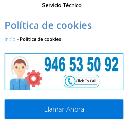
S
Servicio Técnico
a
l
Política de cookies
t
a
r
Inicio
»
Política de cookies
a
l
c
o
n
t
e
n
i
d
Llamar Ahora
o