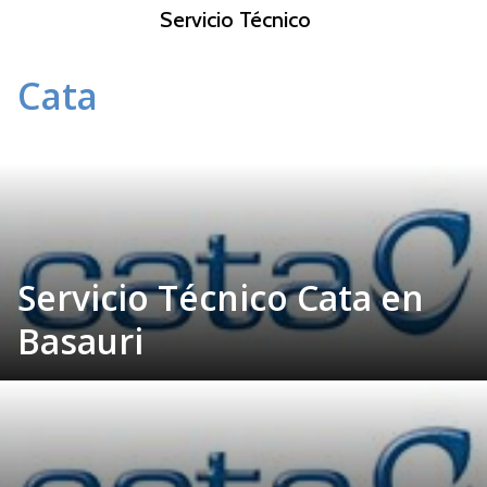
S
Servicio Técnico
a
l
Cata
t
a
r
a
l
c
o
n
Servicio Técnico Cata en
t
e
Basauri
n
i
d
o