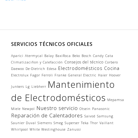
SERVICIOS TÉCNICOS OFICIALES
Aparici
Atermycal
Balay
BaxiRoca
Beko
Bosch
Candy
Cata
Consejos del técnico
Climatizaciñon y Calefacción
Corbero
Electrodomésticos Cocina
Daewoo
De-Dietrich
Edesa
Electrolux
Fagor
Ferroli
Franke
General Electric
Haier
Hoover
Mantenimiento
Junkers
Lg
Liebherr
de Electrodomésticos
Mepamsa
Nuestro servicio
Miele
Newpol
Otsein
Panasonic
Reparación de Calentadores
Saivod
Samsung
Saunier Duval
Siemens
Smeg
Superser
Teka
Thor
Vaillant
Whirlpool
White Westinghouse
Zanussi